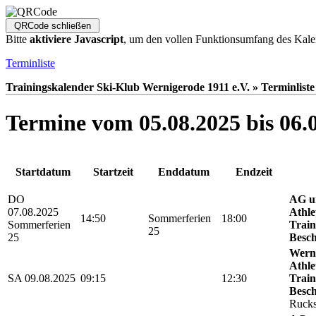
Bitte
aktiviere Javascript
, um den vollen Funktionsumfang des Kale
Terminliste
Trainingskalender Ski-Klub Wernigerode 1911 e.V. » Terminliste
Termine vom 05.08.2025 bis 06.
Startdatum
Startzeit
Enddatum
Endzeit
DO
AG u
07.08.2025
Athle
14:50
Sommerferien
18:00
Sommerferien
Train
25
25
Besch
Werni
Athle
SA 09.08.2025
09:15
12:30
Train
Besch
Rucks