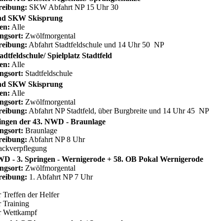
reibung:
SKW Abfahrt NP 15 Uhr 30
d SKW Skisprung
en:
Alle
ngsort:
Zwölfmorgental
reibung:
Abfahrt Stadtfeldschule und 14 Uhr 50 NP
dtfeldschule/ Spielplatz Stadtfeld
en:
Alle
ngsort:
Stadtfeldschule
d SKW Skisprung
en:
Alle
ngsort:
Zwölfmorgental
reibung:
Abfahrt NP Stadtfeld, über Burgbreite und 14 Uhr 45 NP
ringen der 43. NWD - Braunlage
ngsort:
Braunlage
reibung:
Abfahrt NP 8 Uhr
ackverpflegung
WD - 3. Springen - Wernigerode + 58. OB Pokal Wernigerode
ngsort:
Zwölfmorgental
reibung:
1. Abfahrt NP 7 Uhr
 Treffen der Helfer
 Training
r Wettkampf