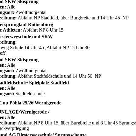
d SKW Skisprung
en:
Alle
ngsort:
Zwölfmorgental
reibung:
Abfahrt NP Stadtfeld, über Burgbreite und 14 Uhr 45 NP
rsprunglauf Rothenburg
e Athleten:
Abfahrt NP 8 Uhr 15
esterwegschule und SKW
reibung:
rweg Schule 14 Uhr 45 ,Abfahrt NP 15 Uhr 30
left]
d SKW Skisprung
en:
Alle
ngsort:
Zwölfmorgental
reibung:
Abfahrt Stadtfeldschule und 14 Uhr 50 NP
dtfeldschule/ Spielplatz Stadtfeld
en:
Alle
ngsort:
Stadtfeldschule
Cup Pöhla 25/26 Wernigerode
NLAGE/Wernigerode /
en:
Alle
reibung:
Abfahrt NP 8 Uhr 15, über Burgbreite und 8 Uhr 45 Sprung
ackverpflegung
nd AG Diesterwegschule/ Sprungschanze