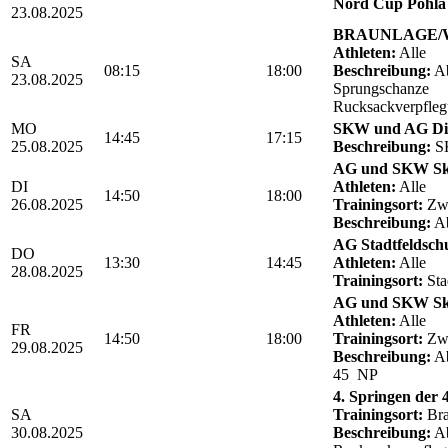
Nord Cup Pöhla 
23.08.2025
BRAUNLAGE/We
Athleten:
Alle
SA
08:15
18:00
Beschreibung:
Ab
23.08.2025
Sprungschanze
Rucksackverpfle
MO
SKW und AG Die
14:45
17:15
25.08.2025
Beschreibung:
SK
AG und SKW Sk
DI
Athleten:
Alle
14:50
18:00
26.08.2025
Trainingsort:
Zwö
Beschreibung:
Ab
AG Stadtfeldschul
DO
13:30
14:45
Athleten:
Alle
28.08.2025
Trainingsort:
Sta
AG und SKW Sk
Athleten:
Alle
FR
14:50
18:00
Trainingsort:
Zwö
29.08.2025
Beschreibung:
Ab
45 NP
4. Springen der
SA
Trainingsort:
Bra
30.08.2025
Beschreibung:
Ab