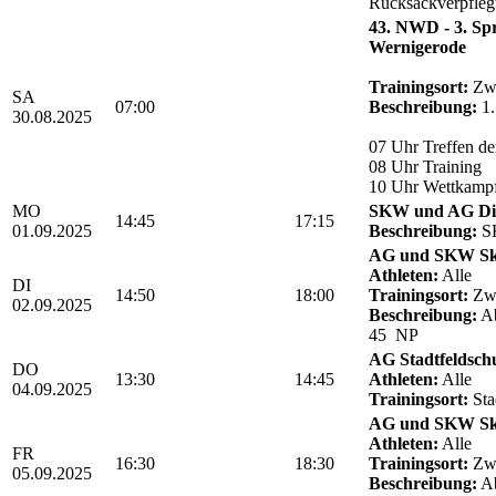
Rucksackverpfle
43. NWD - 3. Sp
Wernigerode
Trainingsort:
Zwö
SA
07:00
Beschreibung:
1.
30.08.2025
07 Uhr Treffen de
08 Uhr Training
10 Uhr Wettkamp
MO
SKW und AG Die
14:45
17:15
01.09.2025
Beschreibung:
SK
AG und SKW Sk
Athleten:
Alle
DI
14:50
18:00
Trainingsort:
Zwö
02.09.2025
Beschreibung:
Ab
45 NP
AG Stadtfeldsch
DO
13:30
14:45
Athleten:
Alle
04.09.2025
Trainingsort:
Sta
AG und SKW Sk
Athleten:
Alle
FR
16:30
18:30
Trainingsort:
Zwö
05.09.2025
Beschreibung:
Ab