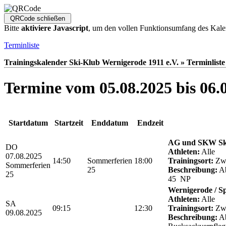
Bitte
aktiviere Javascript
, um den vollen Funktionsumfang des Kale
Terminliste
Trainingskalender Ski-Klub Wernigerode 1911 e.V. » Terminliste
Termine vom 05.08.2025 bis 06.
Startdatum
Startzeit
Enddatum
Endzeit
AG und SKW Sk
DO
Athleten:
Alle
07.08.2025
14:50
Sommerferien
18:00
Trainingsort:
Zwö
Sommerferien
25
Beschreibung:
Ab
25
45 NP
Wernigerode / S
Athleten:
Alle
SA
09:15
12:30
Trainingsort:
Zwö
09.08.2025
Beschreibung:
Ab