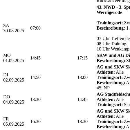
Rucksackverpfle
43. NWD - 3. Sp
Wernigerode
Trainingsort:
Zwö
SA
07:00
Beschreibung:
1.
30.08.2025
07 Uhr Treffen de
08 Uhr Training
10 Uhr Wettkamp
MO
SKW und AG Die
14:45
17:15
01.09.2025
Beschreibung:
SK
AG und SKW Sk
Athleten:
Alle
DI
14:50
18:00
Trainingsort:
Zwö
02.09.2025
Beschreibung:
Ab
45 NP
AG Stadtfeldsch
DO
13:30
14:45
Athleten:
Alle
04.09.2025
Trainingsort:
Sta
AG und SKW Sk
Athleten:
Alle
FR
16:30
18:30
Trainingsort:
Zwö
05.09.2025
Beschreibung:
Ab