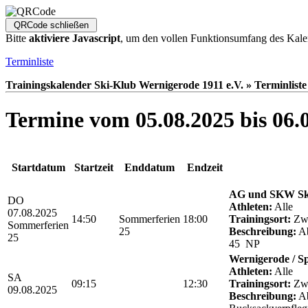
Bitte
aktiviere Javascript
, um den vollen Funktionsumfang des Kale
Terminliste
Trainingskalender Ski-Klub Wernigerode 1911 e.V. » Terminliste
Termine vom 05.08.2025 bis 06.
Startdatum
Startzeit
Enddatum
Endzeit
AG und SKW Sk
DO
Athleten:
Alle
07.08.2025
14:50
Sommerferien
18:00
Trainingsort:
Zwö
Sommerferien
25
Beschreibung:
Ab
25
45 NP
Wernigerode / S
Athleten:
Alle
SA
09:15
12:30
Trainingsort:
Zwö
09.08.2025
Beschreibung:
Ab