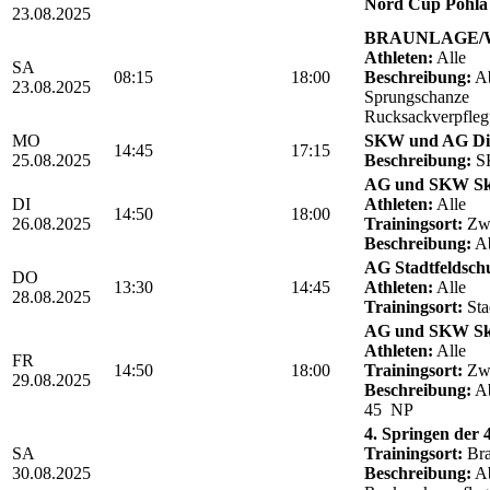
Nord Cup Pöhla 
23.08.2025
BRAUNLAGE/We
Athleten:
Alle
SA
08:15
18:00
Beschreibung:
Ab
23.08.2025
Sprungschanze
Rucksackverpfle
MO
SKW und AG Die
14:45
17:15
25.08.2025
Beschreibung:
SK
AG und SKW Sk
DI
Athleten:
Alle
14:50
18:00
26.08.2025
Trainingsort:
Zwö
Beschreibung:
Ab
AG Stadtfeldschul
DO
13:30
14:45
Athleten:
Alle
28.08.2025
Trainingsort:
Sta
AG und SKW Sk
Athleten:
Alle
FR
14:50
18:00
Trainingsort:
Zwö
29.08.2025
Beschreibung:
Ab
45 NP
4. Springen der
SA
Trainingsort:
Bra
30.08.2025
Beschreibung:
Ab