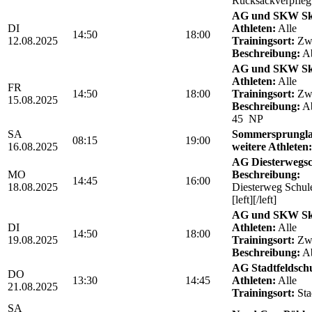
Rucksackverpfle
AG und SKW Sk
DI
Athleten:
Alle
14:50
18:00
12.08.2025
Trainingsort:
Zwö
Beschreibung:
Ab
AG und SKW Sk
Athleten:
Alle
FR
14:50
18:00
Trainingsort:
Zwö
15.08.2025
Beschreibung:
Ab
45 NP
SA
Sommersprungla
08:15
19:00
16.08.2025
weitere Athleten:
AG Diesterwegs
MO
Beschreibung:
14:45
16:00
18.08.2025
Diesterweg Schul
[left][/left]
AG und SKW Sk
DI
Athleten:
Alle
14:50
18:00
19.08.2025
Trainingsort:
Zwö
Beschreibung:
Ab
AG Stadtfeldschul
DO
13:30
14:45
Athleten:
Alle
21.08.2025
Trainingsort:
Sta
SA