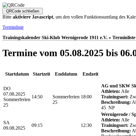
Bitte
aktiviere Javascript
, um den vollen Funktionsumfang des Kale
Terminliste
Trainingskalender Ski-Klub Wernigerode 1911 e.V. » Terminliste
Termine vom 05.08.2025 bis 06.
Startdatum
Startzeit
Enddatum
Endzeit
AG und SKW Sk
DO
Athleten:
Alle
07.08.2025
14:50
Sommerferien
18:00
Trainingsort:
Zwö
Sommerferien
25
Beschreibung:
Ab
25
45 NP
Wernigerode / S
Athleten:
Alle
SA
09:15
12:30
Trainingsort:
Zwö
09.08.2025
Beschreibung:
Ab