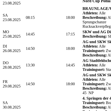
Nord Cup Pöhla 
23.08.2025
BRAUNLAGE/We
Athleten:
Alle
SA
08:15
18:00
Beschreibung:
Ab
23.08.2025
Sprungschanze
Rucksackverpfle
MO
SKW und AG Die
14:45
17:15
25.08.2025
Beschreibung:
SK
AG und SKW Sk
DI
Athleten:
Alle
14:50
18:00
26.08.2025
Trainingsort:
Zwö
Beschreibung:
Ab
AG Stadtfeldschul
DO
13:30
14:45
Athleten:
Alle
28.08.2025
Trainingsort:
Sta
AG und SKW Sk
Athleten:
Alle
FR
14:50
18:00
Trainingsort:
Zwö
29.08.2025
Beschreibung:
Ab
45 NP
4. Springen der
SA
Trainingsort:
Bra
30.08.2025
Beschreibung:
Ab