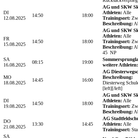
Rucksackverpfle
AG und SKW Sk
DI
Athleten:
Alle
14:50
18:00
12.08.2025
Trainingsort:
Zwö
Beschreibung:
Ab
AG und SKW Sk
Athleten:
Alle
FR
14:50
18:00
Trainingsort:
Zwö
15.08.2025
Beschreibung:
Ab
45 NP
SA
Sommersprungla
08:15
19:00
16.08.2025
weitere Athleten:
AG Diesterwegs
MO
Beschreibung:
14:45
16:00
18.08.2025
Diesterweg Schul
[left][/left]
AG und SKW Sk
DI
Athleten:
Alle
14:50
18:00
19.08.2025
Trainingsort:
Zwö
Beschreibung:
Ab
AG Stadtfeldschul
DO
13:30
14:45
Athleten:
Alle
21.08.2025
Trainingsort:
Sta
SA