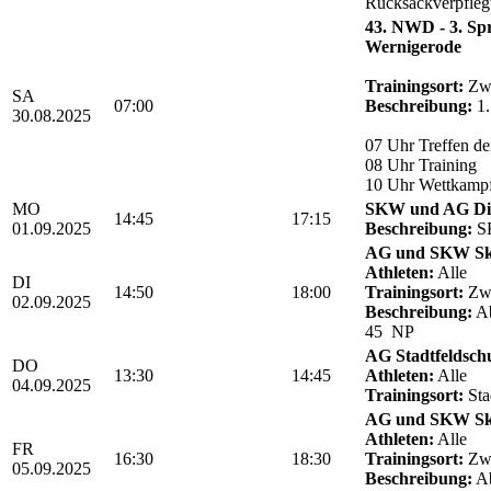
Rucksackverpfle
43. NWD - 3. Sp
Wernigerode
Trainingsort:
Zwö
SA
07:00
Beschreibung:
1.
30.08.2025
07 Uhr Treffen de
08 Uhr Training
10 Uhr Wettkamp
MO
SKW und AG Die
14:45
17:15
01.09.2025
Beschreibung:
SK
AG und SKW Sk
Athleten:
Alle
DI
14:50
18:00
Trainingsort:
Zwö
02.09.2025
Beschreibung:
Ab
45 NP
AG Stadtfeldsch
DO
13:30
14:45
Athleten:
Alle
04.09.2025
Trainingsort:
Sta
AG und SKW Sk
Athleten:
Alle
FR
16:30
18:30
Trainingsort:
Zwö
05.09.2025
Beschreibung:
Ab