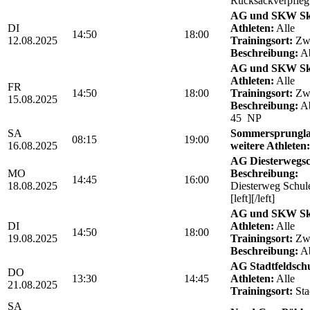
Rucksackverpfle
AG und SKW Sk
DI
Athleten:
Alle
14:50
18:00
12.08.2025
Trainingsort:
Zwö
Beschreibung:
Ab
AG und SKW Sk
Athleten:
Alle
FR
14:50
18:00
Trainingsort:
Zwö
15.08.2025
Beschreibung:
Ab
45 NP
SA
Sommersprungla
08:15
19:00
16.08.2025
weitere Athleten:
AG Diesterwegs
MO
Beschreibung:
14:45
16:00
18.08.2025
Diesterweg Schul
[left][/left]
AG und SKW Sk
DI
Athleten:
Alle
14:50
18:00
19.08.2025
Trainingsort:
Zwö
Beschreibung:
Ab
AG Stadtfeldschul
DO
13:30
14:45
Athleten:
Alle
21.08.2025
Trainingsort:
Sta
SA