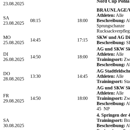
Nord Cup Pöhla 
23.08.2025
BRAUNLAGE/We
Athleten:
Alle
SA
08:15
18:00
Beschreibung:
Ab
23.08.2025
Sprungschanze
Rucksackverpfle
MO
SKW und AG Die
14:45
17:15
25.08.2025
Beschreibung:
SK
AG und SKW Sk
DI
Athleten:
Alle
14:50
18:00
26.08.2025
Trainingsort:
Zwö
Beschreibung:
Ab
AG Stadtfeldschul
DO
13:30
14:45
Athleten:
Alle
28.08.2025
Trainingsort:
Sta
AG und SKW Sk
Athleten:
Alle
FR
14:50
18:00
Trainingsort:
Zwö
29.08.2025
Beschreibung:
Ab
45 NP
4. Springen der
SA
Trainingsort:
Bra
30.08.2025
Beschreibung:
Ab