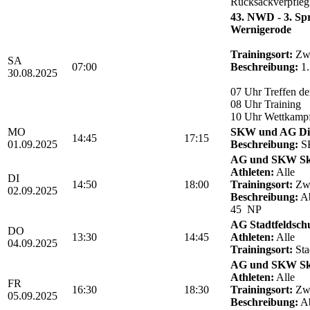
Rucksackverpfle
43. NWD - 3. Sp
Wernigerode
Trainingsort:
Zwö
SA
07:00
Beschreibung:
1.
30.08.2025
07 Uhr Treffen de
08 Uhr Training
10 Uhr Wettkamp
MO
SKW und AG Die
14:45
17:15
01.09.2025
Beschreibung:
SK
AG und SKW Sk
Athleten:
Alle
DI
14:50
18:00
Trainingsort:
Zwö
02.09.2025
Beschreibung:
Ab
45 NP
AG Stadtfeldsch
DO
13:30
14:45
Athleten:
Alle
04.09.2025
Trainingsort:
Sta
AG und SKW Sk
Athleten:
Alle
FR
16:30
18:30
Trainingsort:
Zwö
05.09.2025
Beschreibung:
Ab