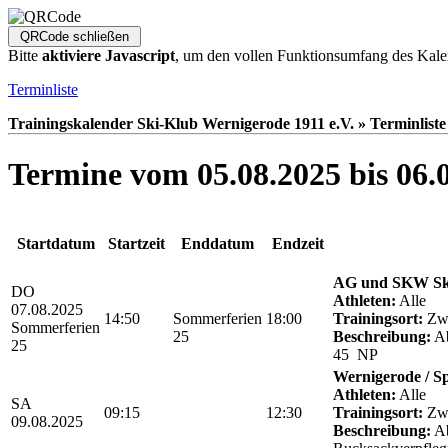
Bitte
aktiviere Javascript
, um den vollen Funktionsumfang des Kale
Terminliste
Trainingskalender Ski-Klub Wernigerode 1911 e.V. » Terminliste
Termine vom 05.08.2025 bis 06.
Startdatum
Startzeit
Enddatum
Endzeit
AG und SKW Sk
DO
Athleten:
Alle
07.08.2025
14:50
Sommerferien
18:00
Trainingsort:
Zwö
Sommerferien
25
Beschreibung:
Ab
25
45 NP
Wernigerode / S
Athleten:
Alle
SA
09:15
12:30
Trainingsort:
Zwö
09.08.2025
Beschreibung:
Ab