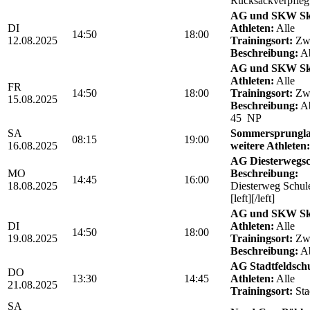
Rucksackverpfle
AG und SKW Sk
DI
Athleten:
Alle
14:50
18:00
12.08.2025
Trainingsort:
Zwö
Beschreibung:
Ab
AG und SKW Sk
Athleten:
Alle
FR
14:50
18:00
Trainingsort:
Zwö
15.08.2025
Beschreibung:
Ab
45 NP
SA
Sommersprungla
08:15
19:00
16.08.2025
weitere Athleten:
AG Diesterwegs
MO
Beschreibung:
14:45
16:00
18.08.2025
Diesterweg Schul
[left][/left]
AG und SKW Sk
DI
Athleten:
Alle
14:50
18:00
19.08.2025
Trainingsort:
Zwö
Beschreibung:
Ab
AG Stadtfeldschul
DO
13:30
14:45
Athleten:
Alle
21.08.2025
Trainingsort:
Sta
SA