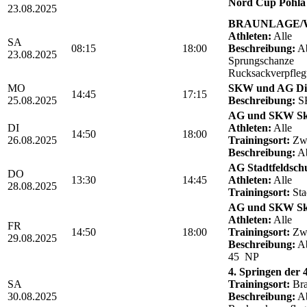
Nord Cup Pöhla 
23.08.2025
BRAUNLAGE/We
Athleten:
Alle
SA
08:15
18:00
Beschreibung:
Ab
23.08.2025
Sprungschanze
Rucksackverpfle
MO
SKW und AG Die
14:45
17:15
25.08.2025
Beschreibung:
SK
AG und SKW Sk
DI
Athleten:
Alle
14:50
18:00
26.08.2025
Trainingsort:
Zwö
Beschreibung:
Ab
AG Stadtfeldschul
DO
13:30
14:45
Athleten:
Alle
28.08.2025
Trainingsort:
Sta
AG und SKW Sk
Athleten:
Alle
FR
14:50
18:00
Trainingsort:
Zwö
29.08.2025
Beschreibung:
Ab
45 NP
4. Springen der
SA
Trainingsort:
Bra
30.08.2025
Beschreibung:
Ab