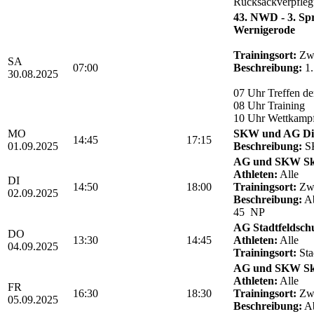
Rucksackverpfle
43. NWD - 3. Sp
Wernigerode
Trainingsort:
Zwö
SA
07:00
Beschreibung:
1.
30.08.2025
07 Uhr Treffen de
08 Uhr Training
10 Uhr Wettkamp
MO
SKW und AG Die
14:45
17:15
01.09.2025
Beschreibung:
SK
AG und SKW Sk
Athleten:
Alle
DI
14:50
18:00
Trainingsort:
Zwö
02.09.2025
Beschreibung:
Ab
45 NP
AG Stadtfeldsch
DO
13:30
14:45
Athleten:
Alle
04.09.2025
Trainingsort:
Sta
AG und SKW Sk
Athleten:
Alle
FR
16:30
18:30
Trainingsort:
Zwö
05.09.2025
Beschreibung:
Ab