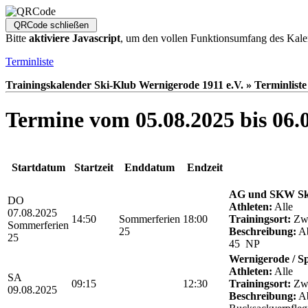
Bitte
aktiviere Javascript
, um den vollen Funktionsumfang des Kale
Terminliste
Trainingskalender Ski-Klub Wernigerode 1911 e.V. » Terminliste
Termine vom 05.08.2025 bis 06.
Startdatum
Startzeit
Enddatum
Endzeit
AG und SKW Sk
DO
Athleten:
Alle
07.08.2025
14:50
Sommerferien
18:00
Trainingsort:
Zwö
Sommerferien
25
Beschreibung:
Ab
25
45 NP
Wernigerode / S
Athleten:
Alle
SA
09:15
12:30
Trainingsort:
Zwö
09.08.2025
Beschreibung:
Ab