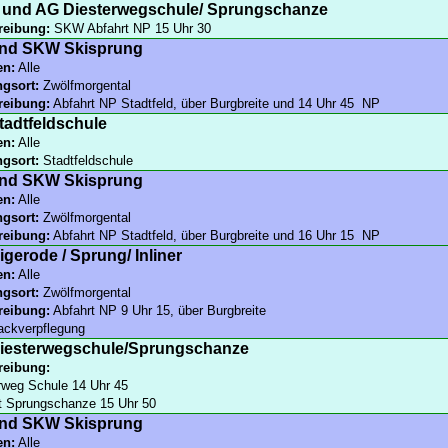
und AG Diesterwegschule/ Sprungschanze
reibung:
SKW Abfahrt NP 15 Uhr 30
nd SKW Skisprung
en:
Alle
ngsort:
Zwölfmorgental
reibung:
Abfahrt NP Stadtfeld, über Burgbreite und 14 Uhr 45 NP
tadtfeldschule
en:
Alle
ngsort:
Stadtfeldschule
nd SKW Skisprung
en:
Alle
ngsort:
Zwölfmorgental
reibung:
Abfahrt NP Stadtfeld, über Burgbreite und 16 Uhr 15 NP
gerode / Sprung/ Inliner
en:
Alle
ngsort:
Zwölfmorgental
reibung:
Abfahrt NP 9 Uhr 15, über Burgbreite
ckverpflegung
iesterwegschule/Sprungschanze
reibung:
rweg Schule 14 Uhr 45
t Sprungschanze 15 Uhr 50
nd SKW Skisprung
en:
Alle