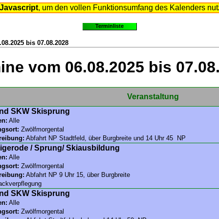
 Javascript
, um den vollen Funktionsumfang des Kalenders nut
Terminliste
.08.2025 bis 07.08.2028
ine vom 06.08.2025 bis 07.08
Veranstaltung
nd SKW Skisprung
en:
Alle
ngsort:
Zwölfmorgental
reibung:
Abfahrt NP Stadtfeld, über Burgbreite und 14 Uhr 45 NP
igerode / Sprung/ Skiausbildung
en:
Alle
ngsort:
Zwölfmorgental
reibung:
Abfahrt NP 9 Uhr 15, über Burgbreite
ckverpflegung
nd SKW Skisprung
en:
Alle
ngsort:
Zwölfmorgental