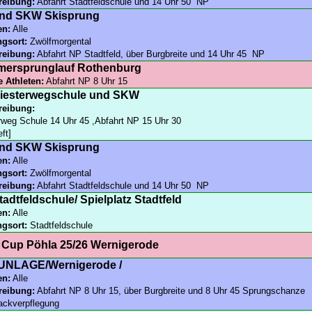
reibung:
Abfahrt Stadtfeldschule und 14 Uhr 50 NP
nd SKW Skisprung
en:
Alle
ngsort:
Zwölfmorgental
reibung:
Abfahrt NP Stadtfeld, über Burgbreite und 14 Uhr 45 NP
ersprunglauf Rothenburg
e Athleten:
Abfahrt NP 8 Uhr 15
iesterwegschule und SKW
reibung:
rweg Schule 14 Uhr 45 ,Abfahrt NP 15 Uhr 30
eft]
nd SKW Skisprung
en:
Alle
ngsort:
Zwölfmorgental
reibung:
Abfahrt Stadtfeldschule und 14 Uhr 50 NP
adtfeldschule/ Spielplatz Stadtfeld
en:
Alle
ngsort:
Stadtfeldschule
 Cup Pöhla 25/26 Wernigerode
NLAGE/Wernigerode /
en:
Alle
reibung:
Abfahrt NP 8 Uhr 15, über Burgbreite und 8 Uhr 45 Sprungschanze
ckverpflegung