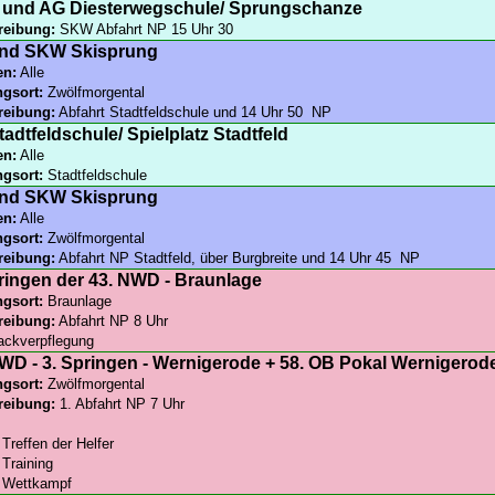
und AG Diesterwegschule/ Sprungschanze
reibung:
SKW Abfahrt NP 15 Uhr 30
nd SKW Skisprung
en:
Alle
ngsort:
Zwölfmorgental
reibung:
Abfahrt Stadtfeldschule und 14 Uhr 50 NP
adtfeldschule/ Spielplatz Stadtfeld
en:
Alle
ngsort:
Stadtfeldschule
nd SKW Skisprung
en:
Alle
ngsort:
Zwölfmorgental
reibung:
Abfahrt NP Stadtfeld, über Burgbreite und 14 Uhr 45 NP
ringen der 43. NWD - Braunlage
ngsort:
Braunlage
reibung:
Abfahrt NP 8 Uhr
ckverpflegung
WD - 3. Springen - Wernigerode + 58. OB Pokal Wernigerod
ngsort:
Zwölfmorgental
reibung:
1. Abfahrt NP 7 Uhr
 Treffen der Helfer
 Training
r Wettkampf