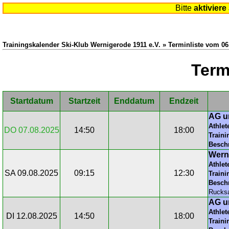
Bitte
aktiviere
Trainingskalender Ski-Klub Wernigerode 1911 e.V. » Terminliste vom 06
Term
Startdatum
Startzeit
Enddatum
Endzeit
AG u
Athlet
DO 07.08.2025
14:50
18:00
Traini
Besch
Wern
Athlet
SA 09.08.2025
09:15
12:30
Traini
Besch
Rucksa
AG u
Athlet
DI 12.08.2025
14:50
18:00
Traini