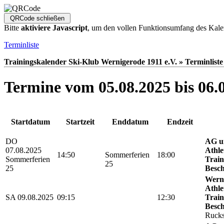
Bitte
aktiviere Javascript
, um den vollen Funktionsumfang des Kale
Terminliste
Trainingskalender Ski-Klub Wernigerode 1911 e.V. » Terminliste
Termine vom 05.08.2025 bis 06.
Startdatum
Startzeit
Enddatum
Endzeit
DO
AG u
07.08.2025
Athle
14:50
Sommerferien
18:00
Sommerferien
Train
25
25
Besch
Werni
Athle
SA 09.08.2025
09:15
12:30
Train
Besch
Rucks