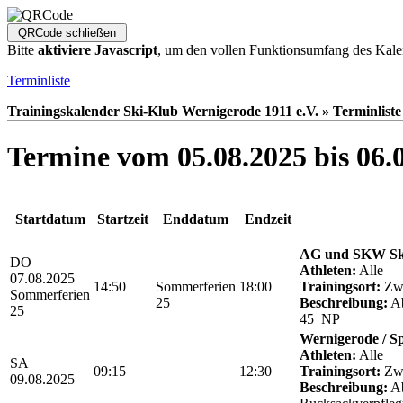
Bitte
aktiviere Javascript
, um den vollen Funktionsumfang des Kale
Terminliste
Trainingskalender Ski-Klub Wernigerode 1911 e.V. » Terminliste
Termine vom 05.08.2025 bis 06.
Startdatum
Startzeit
Enddatum
Endzeit
AG und SKW Sk
DO
Athleten:
Alle
07.08.2025
14:50
Sommerferien
18:00
Trainingsort:
Zwö
Sommerferien
25
Beschreibung:
Ab
25
45 NP
Wernigerode / S
Athleten:
Alle
SA
09:15
12:30
Trainingsort:
Zwö
09.08.2025
Beschreibung:
Ab