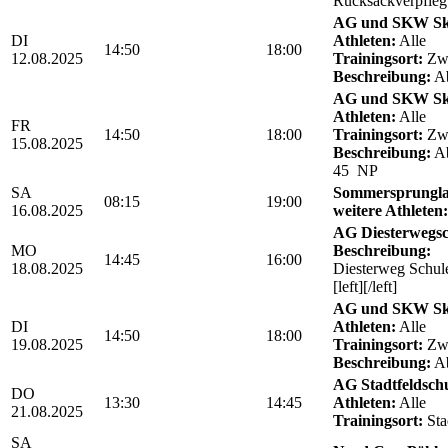
Rucksackverpfle
AG und SKW Sk
DI
Athleten:
Alle
14:50
18:00
12.08.2025
Trainingsort:
Zwö
Beschreibung:
Ab
AG und SKW Sk
Athleten:
Alle
FR
14:50
18:00
Trainingsort:
Zwö
15.08.2025
Beschreibung:
Ab
45 NP
SA
Sommersprungla
08:15
19:00
16.08.2025
weitere Athleten:
AG Diesterwegs
MO
Beschreibung:
14:45
16:00
18.08.2025
Diesterweg Schul
[left][/left]
AG und SKW Sk
DI
Athleten:
Alle
14:50
18:00
19.08.2025
Trainingsort:
Zwö
Beschreibung:
Ab
AG Stadtfeldschul
DO
13:30
14:45
Athleten:
Alle
21.08.2025
Trainingsort:
Sta
SA