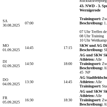
Rucksackverpfle
43. NWD - 3. Sp
Wernigerode
Trainingsort:
Zwö
SA
07:00
Beschreibung:
1.
30.08.2025
07 Uhr Treffen de
08 Uhr Training
10 Uhr Wettkamp
MO
SKW und AG Die
14:45
17:15
01.09.2025
Beschreibung:
SK
AG und SKW Sk
Athleten:
Alle
DI
14:50
18:00
Trainingsort:
Zwö
02.09.2025
Beschreibung:
Ab
45 NP
AG Stadtfeldsch
DO
13:30
14:45
Athleten:
Alle
04.09.2025
Trainingsort:
Sta
AG und SKW Sk
Athleten:
Alle
FR
16:30
18:30
Trainingsort:
Zwö
05.09.2025
Beschreibung:
Ab