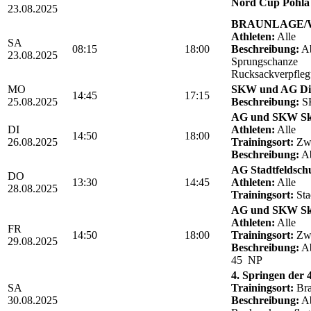
Nord Cup Pöhla 
23.08.2025
BRAUNLAGE/We
Athleten:
Alle
SA
08:15
18:00
Beschreibung:
Ab
23.08.2025
Sprungschanze
Rucksackverpfle
MO
SKW und AG Die
14:45
17:15
25.08.2025
Beschreibung:
SK
AG und SKW Sk
DI
Athleten:
Alle
14:50
18:00
26.08.2025
Trainingsort:
Zwö
Beschreibung:
Ab
AG Stadtfeldschul
DO
13:30
14:45
Athleten:
Alle
28.08.2025
Trainingsort:
Sta
AG und SKW Sk
Athleten:
Alle
FR
14:50
18:00
Trainingsort:
Zwö
29.08.2025
Beschreibung:
Ab
45 NP
4. Springen der
SA
Trainingsort:
Bra
30.08.2025
Beschreibung:
Ab