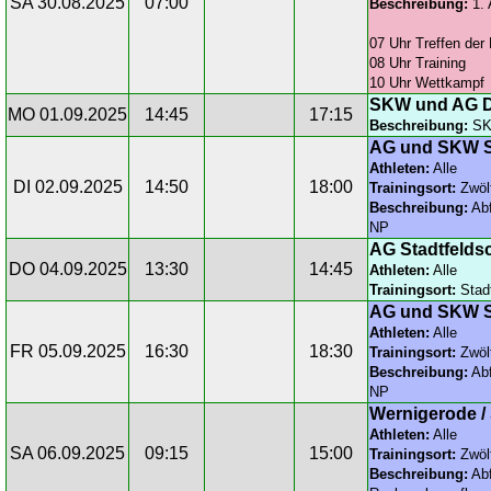
SA 30.08.2025
07:00
Beschreibung:
1. 
07 Uhr Treffen der 
08 Uhr Training
10 Uhr Wettkampf
SKW und AG D
MO 01.09.2025
14:45
17:15
Beschreibung:
SKW
AG und SKW S
Athleten:
Alle
DI 02.09.2025
14:50
18:00
Trainingsort:
Zwöl
Beschreibung:
Abf
NP
AG Stadtfelds
DO 04.09.2025
13:30
14:45
Athleten:
Alle
Trainingsort:
Stadt
AG und SKW S
Athleten:
Alle
FR 05.09.2025
16:30
18:30
Trainingsort:
Zwöl
Beschreibung:
Abf
NP
Wernigerode / 
Athleten:
Alle
SA 06.09.2025
09:15
15:00
Trainingsort:
Zwöl
Beschreibung:
Abf