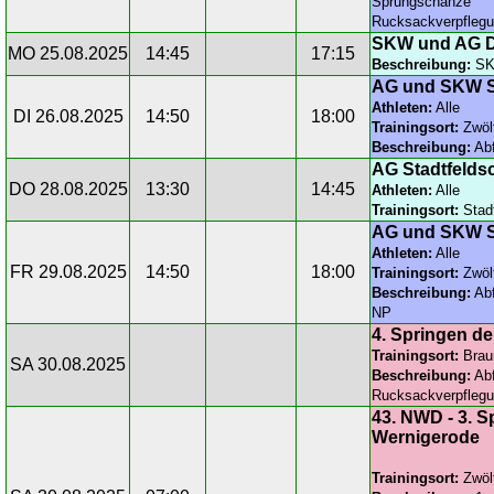
Sprungschanze
Rucksackverpfleg
SKW und AG D
MO 25.08.2025
14:45
17:15
Beschreibung:
SKW
AG und SKW S
Athleten:
Alle
DI 26.08.2025
14:50
18:00
Trainingsort:
Zwöl
Beschreibung:
Abf
AG Stadtfeldsc
DO 28.08.2025
13:30
14:45
Athleten:
Alle
Trainingsort:
Stadt
AG und SKW S
Athleten:
Alle
FR 29.08.2025
14:50
18:00
Trainingsort:
Zwöl
Beschreibung:
Abf
NP
4. Springen de
Trainingsort:
Brau
SA 30.08.2025
Beschreibung:
Abf
Rucksackverpfleg
43. NWD - 3. S
Wernigerode
Trainingsort:
Zwöl