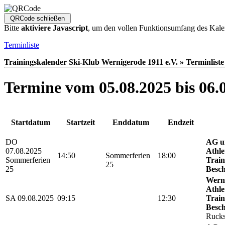
Bitte
aktiviere Javascript
, um den vollen Funktionsumfang des Kale
Terminliste
Trainingskalender Ski-Klub Wernigerode 1911 e.V. » Terminliste
Termine vom 05.08.2025 bis 06.
Startdatum
Startzeit
Enddatum
Endzeit
DO
AG u
07.08.2025
Athle
14:50
Sommerferien
18:00
Sommerferien
Train
25
25
Besch
Werni
Athle
SA 09.08.2025
09:15
12:30
Train
Besch
Rucks