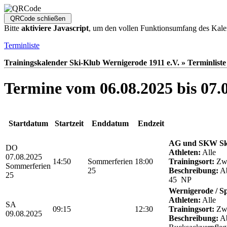
Bitte
aktiviere Javascript
, um den vollen Funktionsumfang des Kale
Terminliste
Trainingskalender Ski-Klub Wernigerode 1911 e.V. » Terminliste
Termine vom 06.08.2025 bis 07.
Startdatum
Startzeit
Enddatum
Endzeit
AG und SKW Sk
DO
Athleten:
Alle
07.08.2025
14:50
Sommerferien
18:00
Trainingsort:
Zwö
Sommerferien
25
Beschreibung:
Ab
25
45 NP
Wernigerode / S
Athleten:
Alle
SA
09:15
12:30
Trainingsort:
Zwö
09.08.2025
Beschreibung:
Ab