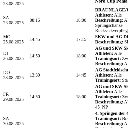
Nord Cup Pöhla 
23.08.2025
BRAUNLAGE/We
Athleten:
Alle
SA
08:15
18:00
Beschreibung:
Ab
23.08.2025
Sprungschanze
Rucksackverpfle
MO
SKW und AG Die
14:45
17:15
25.08.2025
Beschreibung:
SK
AG und SKW Sk
DI
Athleten:
Alle
14:50
18:00
26.08.2025
Trainingsort:
Zwö
Beschreibung:
Ab
AG Stadtfeldschul
DO
13:30
14:45
Athleten:
Alle
28.08.2025
Trainingsort:
Sta
AG und SKW Sk
Athleten:
Alle
FR
14:50
18:00
Trainingsort:
Zwö
29.08.2025
Beschreibung:
Ab
45 NP
4. Springen der
SA
Trainingsort:
Bra
30.08.2025
Beschreibung:
Ab