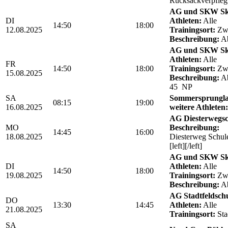
Rucksackverpfle
AG und SKW Sk
DI
Athleten:
Alle
14:50
18:00
12.08.2025
Trainingsort:
Zwö
Beschreibung:
Ab
AG und SKW Sk
Athleten:
Alle
FR
14:50
18:00
Trainingsort:
Zwö
15.08.2025
Beschreibung:
Ab
45 NP
SA
Sommersprungla
08:15
19:00
16.08.2025
weitere Athleten:
AG Diesterwegs
MO
Beschreibung:
14:45
16:00
18.08.2025
Diesterweg Schul
[left][/left]
AG und SKW Sk
DI
Athleten:
Alle
14:50
18:00
19.08.2025
Trainingsort:
Zwö
Beschreibung:
Ab
AG Stadtfeldschul
DO
13:30
14:45
Athleten:
Alle
21.08.2025
Trainingsort:
Sta
SA