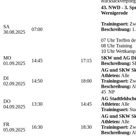
Rucksackverpfle
43. NWD - 3. Sp
Wernigerode
Trainingsort:
Zwö
SA
07:00
Beschreibung:
1.
30.08.2025
07 Uhr Treffen de
08 Uhr Training
10 Uhr Wettkamp
MO
SKW und AG Die
14:45
17:15
01.09.2025
Beschreibung:
SK
AG und SKW Sk
Athleten:
Alle
DI
14:50
18:00
Trainingsort:
Zwö
02.09.2025
Beschreibung:
Ab
45 NP
AG Stadtfeldsch
DO
13:30
14:45
Athleten:
Alle
04.09.2025
Trainingsort:
Sta
AG und SKW Sk
Athleten:
Alle
FR
16:30
18:30
Trainingsort:
Zwö
05.09.2025
Beschreibung:
Ab