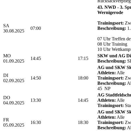
Rucksackverpfle
43. NWD - 3. Sp
Wernigerode
Trainingsort:
Zwö
SA
07:00
Beschreibung:
1.
30.08.2025
07 Uhr Treffen de
08 Uhr Training
10 Uhr Wettkamp
MO
SKW und AG Die
14:45
17:15
01.09.2025
Beschreibung:
SK
AG und SKW Sk
Athleten:
Alle
DI
14:50
18:00
Trainingsort:
Zwö
02.09.2025
Beschreibung:
Ab
45 NP
AG Stadtfeldsch
DO
13:30
14:45
Athleten:
Alle
04.09.2025
Trainingsort:
Sta
AG und SKW Sk
Athleten:
Alle
FR
16:30
18:30
Trainingsort:
Zwö
05.09.2025
Beschreibung:
Ab