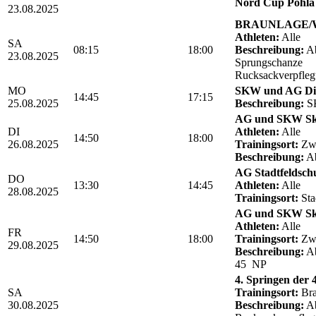
Nord Cup Pöhla 
23.08.2025
BRAUNLAGE/We
Athleten:
Alle
SA
08:15
18:00
Beschreibung:
Ab
23.08.2025
Sprungschanze
Rucksackverpfle
MO
SKW und AG Die
14:45
17:15
25.08.2025
Beschreibung:
SK
AG und SKW Sk
DI
Athleten:
Alle
14:50
18:00
26.08.2025
Trainingsort:
Zwö
Beschreibung:
Ab
AG Stadtfeldschul
DO
13:30
14:45
Athleten:
Alle
28.08.2025
Trainingsort:
Sta
AG und SKW Sk
Athleten:
Alle
FR
14:50
18:00
Trainingsort:
Zwö
29.08.2025
Beschreibung:
Ab
45 NP
4. Springen der
SA
Trainingsort:
Bra
30.08.2025
Beschreibung:
Ab