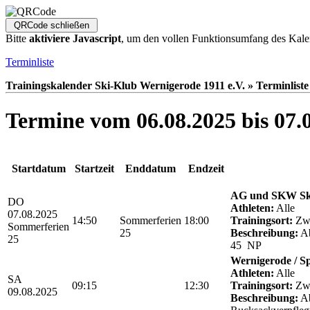
Bitte
aktiviere Javascript
, um den vollen Funktionsumfang des Kale
Terminliste
Trainingskalender Ski-Klub Wernigerode 1911 e.V. » Terminliste
Termine vom 06.08.2025 bis 07.
Startdatum
Startzeit
Enddatum
Endzeit
AG und SKW Sk
DO
Athleten:
Alle
07.08.2025
14:50
Sommerferien
18:00
Trainingsort:
Zwö
Sommerferien
25
Beschreibung:
Ab
25
45 NP
Wernigerode / S
Athleten:
Alle
SA
09:15
12:30
Trainingsort:
Zwö
09.08.2025
Beschreibung:
Ab