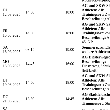
Rucksackverpfle
AG und SKW Sk
DI
Athleten:
Alle
14:50
18:00
12.08.2025
Trainingsort:
Zwö
Beschreibung:
Ab
AG und SKW Sk
Athleten:
Alle
FR
14:50
18:00
Trainingsort:
Zwö
15.08.2025
Beschreibung:
Ab
45 NP
SA
Sommersprungla
08:15
19:00
16.08.2025
weitere Athleten:
AG Diesterwegs
MO
Beschreibung:
14:45
16:00
18.08.2025
Diesterweg Schul
[left][/left]
AG und SKW Sk
DI
Athleten:
Alle
14:50
18:00
19.08.2025
Trainingsort:
Zwö
Beschreibung:
Ab
AG Stadtfeldschul
DO
13:30
14:45
Athleten:
Alle
21.08.2025
Trainingsort:
Sta
SA