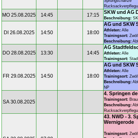
Sprungschanze
Rucksackverpfleg
SKW und AG D
MO 25.08.2025
14:45
17:15
Beschreibung:
SKW
AG und SKW S
Athleten:
Alle
DI 26.08.2025
14:50
18:00
Trainingsort:
Zwöl
Beschreibung:
Abf
AG Stadtfeldsc
DO 28.08.2025
13:30
14:45
Athleten:
Alle
Trainingsort:
Stadt
AG und SKW S
Athleten:
Alle
FR 29.08.2025
14:50
18:00
Trainingsort:
Zwöl
Beschreibung:
Abf
NP
4. Springen de
Trainingsort:
Brau
SA 30.08.2025
Beschreibung:
Abf
Rucksackverpfleg
43. NWD - 3. S
Wernigerode
Trainingsort:
Zwöl