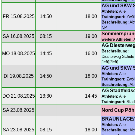
AG und SKW S
Athleten:
Alle
FR 15.08.2025
14:50
18:00
Trainingsort:
Zwöl
Beschreibung:
Abf
NP
Sommersprung
SA 16.08.2025
08:15
19:00
weitere Athleten:
A
AG Diesterwe
Beschreibung:
MO 18.08.2025
14:45
16:00
Diesterweg Schule 
[left][/left]
AG und SKW S
Athleten:
Alle
DI 19.08.2025
14:50
18:00
Trainingsort:
Zwöl
Beschreibung:
Abf
AG Stadtfeldsc
DO 21.08.2025
13:30
14:45
Athleten:
Alle
Trainingsort:
Stadt
SA 23.08.2025
Nord Cup Pöhl
BRAUNLAGE/W
Athleten:
Alle
SA 23.08.2025
08:15
18:00
Beschreibung:
Abf