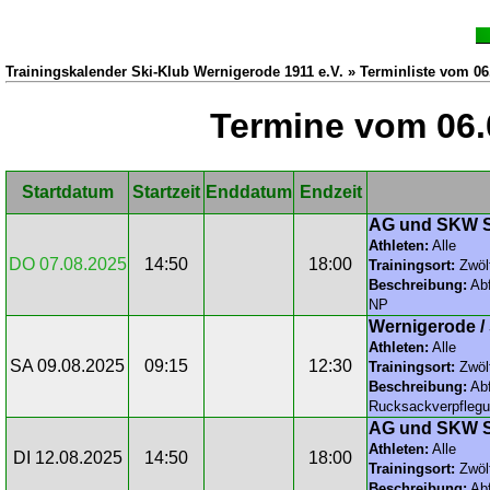
Trainingskalender Ski-Klub Wernigerode 1911 e.V. » Terminliste vom 06
Termine vom 06.
Startdatum
Startzeit
Enddatum
Endzeit
AG und SKW S
Athleten:
Alle
DO 07.08.2025
14:50
18:00
Trainingsort:
Zwöl
Beschreibung:
Abf
NP
Wernigerode /
Athleten:
Alle
SA 09.08.2025
09:15
12:30
Trainingsort:
Zwöl
Beschreibung:
Abf
Rucksackverpfleg
AG und SKW S
Athleten:
Alle
DI 12.08.2025
14:50
18:00
Trainingsort:
Zwöl
Beschreibung:
Abf