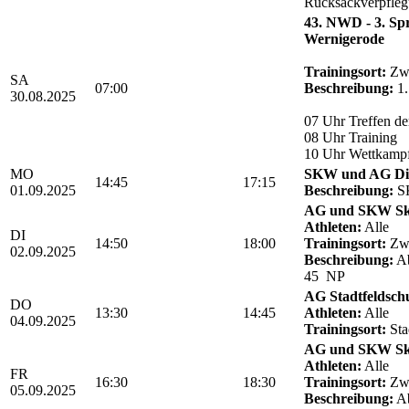
Rucksackverpfle
43. NWD - 3. Sp
Wernigerode
Trainingsort:
Zwö
SA
07:00
Beschreibung:
1.
30.08.2025
07 Uhr Treffen de
08 Uhr Training
10 Uhr Wettkamp
MO
SKW und AG Die
14:45
17:15
01.09.2025
Beschreibung:
SK
AG und SKW Sk
Athleten:
Alle
DI
14:50
18:00
Trainingsort:
Zwö
02.09.2025
Beschreibung:
Ab
45 NP
AG Stadtfeldsch
DO
13:30
14:45
Athleten:
Alle
04.09.2025
Trainingsort:
Sta
AG und SKW Sk
Athleten:
Alle
FR
16:30
18:30
Trainingsort:
Zwö
05.09.2025
Beschreibung:
Ab