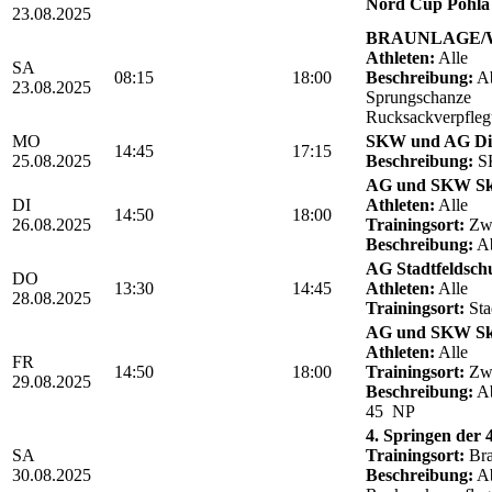
Nord Cup Pöhla 
23.08.2025
BRAUNLAGE/We
Athleten:
Alle
SA
08:15
18:00
Beschreibung:
Ab
23.08.2025
Sprungschanze
Rucksackverpfle
MO
SKW und AG Die
14:45
17:15
25.08.2025
Beschreibung:
SK
AG und SKW Sk
DI
Athleten:
Alle
14:50
18:00
26.08.2025
Trainingsort:
Zwö
Beschreibung:
Ab
AG Stadtfeldschul
DO
13:30
14:45
Athleten:
Alle
28.08.2025
Trainingsort:
Sta
AG und SKW Sk
Athleten:
Alle
FR
14:50
18:00
Trainingsort:
Zwö
29.08.2025
Beschreibung:
Ab
45 NP
4. Springen der
SA
Trainingsort:
Bra
30.08.2025
Beschreibung:
Ab