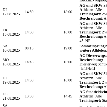
Rucksackverpfle
AG und SKW Sk
DI
Athleten:
Alle
14:50
18:00
12.08.2025
Trainingsort:
Zwö
Beschreibung:
Ab
AG und SKW Sk
Athleten:
Alle
FR
14:50
18:00
Trainingsort:
Zwö
15.08.2025
Beschreibung:
Ab
45 NP
SA
Sommersprungla
08:15
19:00
16.08.2025
weitere Athleten:
AG Diesterwegs
MO
Beschreibung:
14:45
16:00
18.08.2025
Diesterweg Schul
[left][/left]
AG und SKW Sk
DI
Athleten:
Alle
14:50
18:00
19.08.2025
Trainingsort:
Zwö
Beschreibung:
Ab
AG Stadtfeldschul
DO
13:30
14:45
Athleten:
Alle
21.08.2025
Trainingsort:
Sta
SA