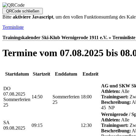
Bitte
aktiviere Javascript
, um den vollen Funktionsumfang des Kale
Terminliste
Trainingskalender Ski-Klub Wernigerode 1911 e.V. » Terminliste
Termine vom 07.08.2025 bis 08.
Startdatum
Startzeit
Enddatum
Endzeit
AG und SKW Sk
DO
Athleten:
Alle
07.08.2025
14:50
Sommerferien
18:00
Trainingsort:
Zwö
Sommerferien
25
Beschreibung:
Ab
25
45 NP
Wernigerode / S
Athleten:
Alle
SA
09:15
12:30
Trainingsort:
Zwö
09.08.2025
Beschreibung:
Ab