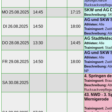
Sprungschanze
Rucksackverpfleg
SKW und AG D
MO 25.08.2025
14:45
17:15
Beschreibung:
SKW
AG und SKW S
Athleten:
Alle
DI 26.08.2025
14:50
18:00
Trainingsort:
Zwöl
Beschreibung:
Abf
AG Stadtfeldsc
DO 28.08.2025
13:30
14:45
Athleten:
Alle
Trainingsort:
Stadt
AG und SKW S
Athleten:
Alle
FR 29.08.2025
14:50
18:00
Trainingsort:
Zwöl
Beschreibung:
Abf
NP
4. Springen de
Trainingsort:
Brau
SA 30.08.2025
Beschreibung:
Abf
Rucksackverpfleg
43. NWD - 3. S
Wernigerode
Trainingsort:
Zwöl