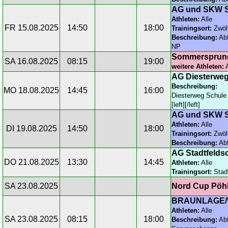
AG und SKW S
Athleten:
Alle
FR 15.08.2025
14:50
18:00
Trainingsort:
Zwöl
Beschreibung:
Abf
NP
Sommersprung
SA 16.08.2025
08:15
19:00
weitere Athleten:
A
AG Diesterwe
Beschreibung:
MO 18.08.2025
14:45
16:00
Diesterweg Schule 
[left][/left]
AG und SKW S
Athleten:
Alle
DI 19.08.2025
14:50
18:00
Trainingsort:
Zwöl
Beschreibung:
Abf
AG Stadtfeldsc
DO 21.08.2025
13:30
14:45
Athleten:
Alle
Trainingsort:
Stadt
SA 23.08.2025
Nord Cup Pöhl
BRAUNLAGE/W
Athleten:
Alle
SA 23.08.2025
08:15
18:00
Beschreibung:
Abf