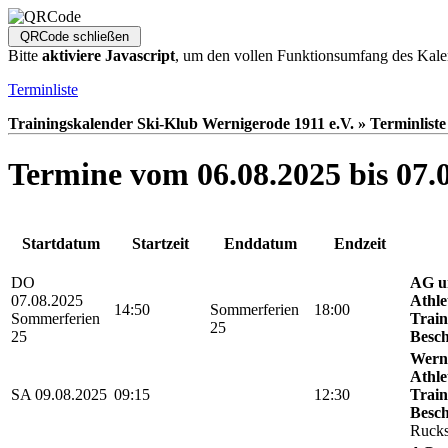
Bitte
aktiviere Javascript
, um den vollen Funktionsumfang des Kale
Terminliste
Trainingskalender Ski-Klub Wernigerode 1911 e.V. » Terminliste
Termine vom 06.08.2025 bis 07.
Startdatum
Startzeit
Enddatum
Endzeit
DO
AG u
07.08.2025
Athle
14:50
Sommerferien
18:00
Sommerferien
Train
25
25
Besch
Werni
Athle
SA 09.08.2025
09:15
12:30
Train
Besch
Rucks