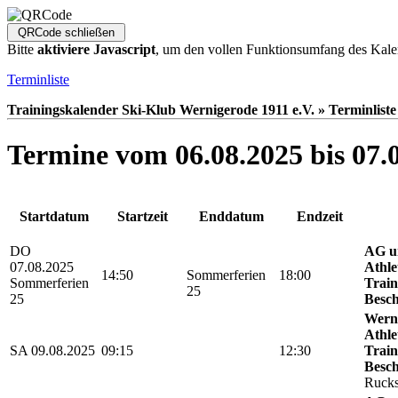
Bitte
aktiviere Javascript
, um den vollen Funktionsumfang des Kale
Terminliste
Trainingskalender Ski-Klub Wernigerode 1911 e.V. » Terminliste
Termine vom 06.08.2025 bis 07.
Startdatum
Startzeit
Enddatum
Endzeit
DO
AG u
07.08.2025
Athle
14:50
Sommerferien
18:00
Sommerferien
Train
25
25
Besch
Werni
Athle
SA 09.08.2025
09:15
12:30
Train
Besch
Rucks