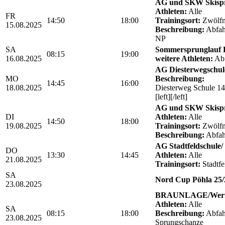
AG und SKW Skisp
Athleten:
Alle
FR
14:50
18:00
Trainingsort:
Zwölfm
15.08.2025
Beschreibung:
Abfahr
NP
SA
Sommersprunglauf 
08:15
19:00
16.08.2025
weitere Athleten:
Abf
AG Diesterwegschu
MO
Beschreibung:
14:45
16:00
18.08.2025
Diesterweg Schule 14
[left][/left]
AG und SKW Skisp
DI
Athleten:
Alle
14:50
18:00
19.08.2025
Trainingsort:
Zwölfm
Beschreibung:
Abfah
AG Stadtfeldschule/ 
DO
13:30
14:45
Athleten:
Alle
21.08.2025
Trainingsort:
Stadtfe
SA
Nord Cup Pöhla 25/
23.08.2025
BRAUNLAGE/Werni
Athleten:
Alle
SA
08:15
18:00
Beschreibung:
Abfahr
23.08.2025
Sprungschanze