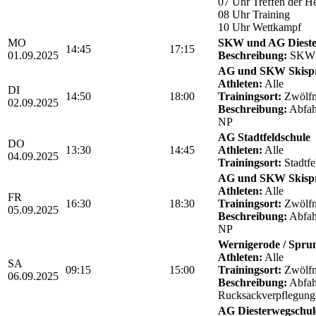
07 Uhr Treffen der He
08 Uhr Training
10 Uhr Wettkampf
MO
SKW und AG Dieste
14:45
17:15
01.09.2025
Beschreibung:
SKW A
AG und SKW Skisp
Athleten:
Alle
DI
14:50
18:00
Trainingsort:
Zwölfm
02.09.2025
Beschreibung:
Abfahr
NP
AG Stadtfeldschule
DO
13:30
14:45
Athleten:
Alle
04.09.2025
Trainingsort:
Stadtfe
AG und SKW Skisp
Athleten:
Alle
FR
16:30
18:30
Trainingsort:
Zwölfm
05.09.2025
Beschreibung:
Abfahr
NP
Wernigerode / Sprun
Athleten:
Alle
SA
09:15
15:00
Trainingsort:
Zwölfm
06.09.2025
Beschreibung:
Abfahr
Rucksackverpflegung
AG Diesterwegschul