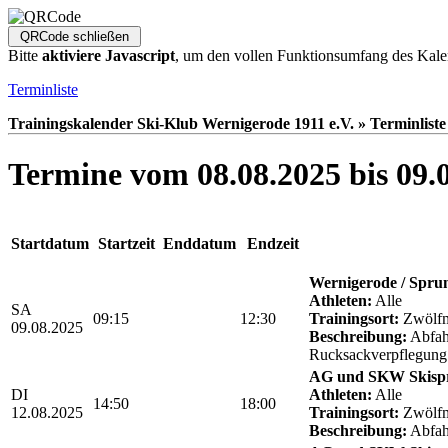
Bitte
aktiviere Javascript
, um den vollen Funktionsumfang des Kale
Terminliste
Trainingskalender Ski-Klub Wernigerode 1911 e.V. » Terminliste
Termine vom 08.08.2025 bis 09.
Startdatum
Startzeit
Enddatum
Endzeit
Wernigerode / Sprun
Athleten:
Alle
SA
09:15
12:30
Trainingsort:
Zwölfm
09.08.2025
Beschreibung:
Abfahr
Rucksackverpflegung
AG und SKW Skisp
DI
Athleten:
Alle
14:50
18:00
12.08.2025
Trainingsort:
Zwölfm
Beschreibung:
Abfah