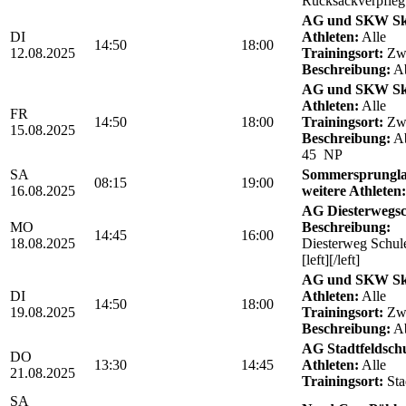
Rucksackverpfle
AG und SKW Sk
DI
Athleten:
Alle
14:50
18:00
12.08.2025
Trainingsort:
Zwö
Beschreibung:
Ab
AG und SKW Sk
Athleten:
Alle
FR
14:50
18:00
Trainingsort:
Zwö
15.08.2025
Beschreibung:
Ab
45 NP
SA
Sommersprungla
08:15
19:00
16.08.2025
weitere Athleten:
AG Diesterwegs
MO
Beschreibung:
14:45
16:00
18.08.2025
Diesterweg Schul
[left][/left]
AG und SKW Sk
DI
Athleten:
Alle
14:50
18:00
19.08.2025
Trainingsort:
Zwö
Beschreibung:
Ab
AG Stadtfeldschul
DO
13:30
14:45
Athleten:
Alle
21.08.2025
Trainingsort:
Sta
SA