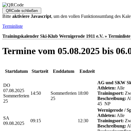
Bitte
aktiviere Javascript
, um den vollen Funktionsumfang des Kale
Terminliste
Trainingskalender Ski-Klub Wernigerode 1911 e.V. » Terminliste
Termine vom 05.08.2025 bis 06.
Startdatum
Startzeit
Enddatum
Endzeit
AG und SKW Sk
DO
Athleten:
Alle
07.08.2025
14:50
Sommerferien
18:00
Trainingsort:
Zwö
Sommerferien
25
Beschreibung:
Ab
25
45 NP
Wernigerode / S
Athleten:
Alle
SA
09:15
12:30
Trainingsort:
Zwö
09.08.2025
Beschreibung:
Ab