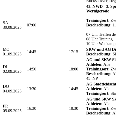
Rucksackverpfle
43. NWD - 3. Sp
Wernigerode
Trainingsort:
Zwö
SA
07:00
Beschreibung:
1.
30.08.2025
07 Uhr Treffen de
08 Uhr Training
10 Uhr Wettkamp
MO
SKW und AG Die
14:45
17:15
01.09.2025
Beschreibung:
SK
AG und SKW Sk
Athleten:
Alle
DI
14:50
18:00
Trainingsort:
Zwö
02.09.2025
Beschreibung:
Ab
45 NP
AG Stadtfeldsch
DO
13:30
14:45
Athleten:
Alle
04.09.2025
Trainingsort:
Sta
AG und SKW Sk
Athleten:
Alle
FR
16:30
18:30
Trainingsort:
Zwö
05.09.2025
Beschreibung:
Ab