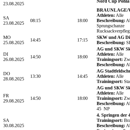
Nord Cup Pöhla 
23.08.2025
BRAUNLAGE/We
Athleten:
Alle
SA
08:15
18:00
Beschreibung:
Ab
23.08.2025
Sprungschanze
Rucksackverpfle
MO
SKW und AG Die
14:45
17:15
25.08.2025
Beschreibung:
SK
AG und SKW Sk
DI
Athleten:
Alle
14:50
18:00
26.08.2025
Trainingsort:
Zwö
Beschreibung:
Ab
AG Stadtfeldschul
DO
13:30
14:45
Athleten:
Alle
28.08.2025
Trainingsort:
Sta
AG und SKW Sk
Athleten:
Alle
FR
14:50
18:00
Trainingsort:
Zwö
29.08.2025
Beschreibung:
Ab
45 NP
4. Springen der
SA
Trainingsort:
Bra
30.08.2025
Beschreibung:
Ab