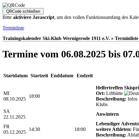
Bitte
aktiviere Javascript
, um den vollen Funktionsumfang des Kale
Terminliste
Trainingskalender Ski-Klub Wernigerode 1911 e.V. » Terminliste
Termine vom 06.08.2025 bis 07.
Startdatum
Startzeit
Enddatum
Endzeit
Helfertreffen Skispr
MI
Ort:
Lifthütte
18:00
08.10.2025
Beschreibung:
Infos 
Klubs
SA
Anwintern
22.11.2025
Lebendiger Advents
FR
14:30
18:00
weitere Athleten:
Für 
05.12.2025
Beschreibung:
Abfah