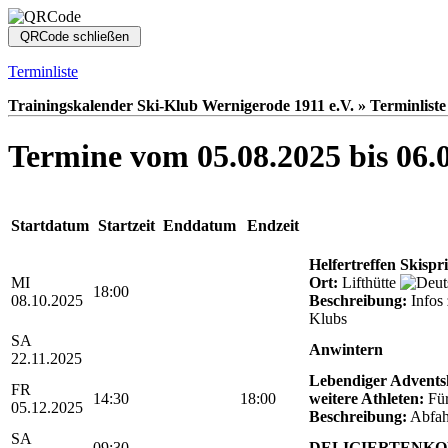
Terminliste
Trainingskalender Ski-Klub Wernigerode 1911 e.V. » Terminliste
Termine vom 05.08.2025 bis 06.
Startdatum
Startzeit
Enddatum
Endzeit
Helfertreffen Skispr
MI
Ort:
Lifthütte
18:00
08.10.2025
Beschreibung:
Infos 
Klubs
SA
Anwintern
22.11.2025
Lebendiger Advents
FR
14:30
18:00
weitere Athleten:
Für 
05.12.2025
Beschreibung:
Abfah
SA
09:30
DELIGIERTENKO