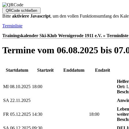
Bitte
aktiviere Javascript
, um den vollen Funktionsumfang des Kale
Terminliste
Trainingskalender Ski-Klub Wernigerode 1911 e.V. » Terminliste
Termine vom 06.08.2025 bis 07.
Startdatum
Startzeit
Enddatum
Endzeit
Helfer
MI 08.10.2025
18:00
Ort:
L
Besch
SA 22.11.2025
Anwin
Leben
FR 05.12.2025
14:30
18:00
weiter
Besch
SA 06.12.2025
09:30
DEL