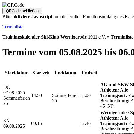
Bitte
aktiviere Javascript
, um den vollen Funktionsumfang des Kale
Terminliste
Trainingskalender Ski-Klub Wernigerode 1911 e.V. » Terminliste
Termine vom 05.08.2025 bis 06.
Startdatum
Startzeit
Enddatum
Endzeit
AG und SKW Sk
DO
Athleten:
Alle
07.08.2025
14:50
Sommerferien
18:00
Trainingsort:
Zwö
Sommerferien
25
Beschreibung:
Ab
25
45 NP
Wernigerode / S
Athleten:
Alle
SA
09:15
12:30
Trainingsort:
Zwö
09.08.2025
Beschreibung:
Ab