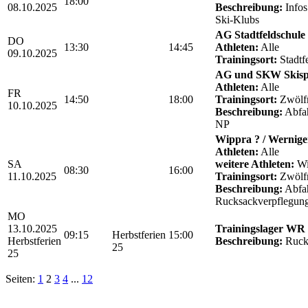
18:00
08.10.2025
Beschreibung:
Infos
Ski-Klubs
AG Stadtfeldschule
DO
13:30
14:45
Athleten:
Alle
09.10.2025
Trainingsort:
Stadtf
AG und SKW Skis
Athleten:
Alle
FR
14:50
18:00
Trainingsort:
Zwölf
10.10.2025
Beschreibung:
Abfah
NP
Wippra ? / Wernige
Athleten:
Alle
SA
weitere Athleten:
Wi
08:30
16:00
11.10.2025
Trainingsort:
Zwölf
Beschreibung:
Abfah
Rucksackverpflegun
MO
13.10.2025
Trainingslager WR
09:15
Herbstferien
15:00
Herbstferien
Beschreibung:
Ruck
25
25
Seiten:
1
2
3
4
...
12