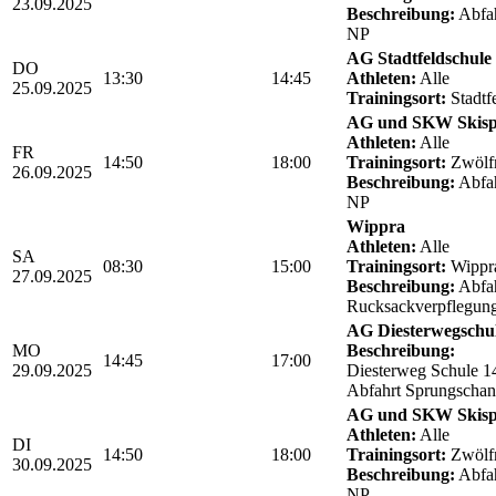
23.09.2025
Beschreibung:
Abfah
NP
AG Stadtfeldschule
DO
13:30
14:45
Athleten:
Alle
25.09.2025
Trainingsort:
Stadtf
AG und SKW Skis
Athleten:
Alle
FR
14:50
18:00
Trainingsort:
Zwölf
26.09.2025
Beschreibung:
Abfah
NP
Wippra
Athleten:
Alle
SA
08:30
15:00
Trainingsort:
Wippr
27.09.2025
Beschreibung:
Abfah
Rucksackverpflegun
AG Diesterwegschu
MO
Beschreibung:
14:45
17:00
29.09.2025
Diesterweg Schule 1
Abfahrt Sprungschan
AG und SKW Skis
Athleten:
Alle
DI
14:50
18:00
Trainingsort:
Zwölf
30.09.2025
Beschreibung:
Abfah
NP