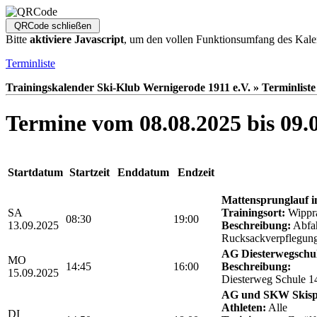
Bitte
aktiviere Javascript
, um den vollen Funktionsumfang des Kale
Terminliste
Trainingskalender Ski-Klub Wernigerode 1911 e.V. » Terminliste
Termine vom 08.08.2025 bis 09.
Startdatum
Startzeit
Enddatum
Endzeit
Mattensprunglauf 
SA
Trainingsort:
Wippr
08:30
19:00
13.09.2025
Beschreibung:
Abfa
Rucksackverpflegun
AG Diesterwegschu
MO
14:45
16:00
Beschreibung:
15.09.2025
Diesterweg Schule 1
AG und SKW Skis
Athleten:
Alle
DI