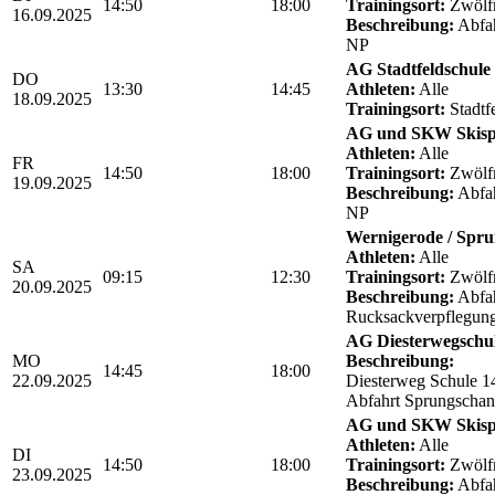
14:50
18:00
Trainingsort:
Zwölf
16.09.2025
Beschreibung:
Abfah
NP
AG Stadtfeldschule
DO
13:30
14:45
Athleten:
Alle
18.09.2025
Trainingsort:
Stadtf
AG und SKW Skis
Athleten:
Alle
FR
14:50
18:00
Trainingsort:
Zwölf
19.09.2025
Beschreibung:
Abfah
NP
Wernigerode / Spru
Athleten:
Alle
SA
09:15
12:30
Trainingsort:
Zwölf
20.09.2025
Beschreibung:
Abfah
Rucksackverpflegun
AG Diesterwegschu
MO
Beschreibung:
14:45
18:00
22.09.2025
Diesterweg Schule 1
Abfahrt Sprungschan
AG und SKW Skis
Athleten:
Alle
DI
14:50
18:00
Trainingsort:
Zwölf
23.09.2025
Beschreibung:
Abfah