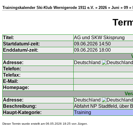
Trainingskalender Ski-Klub Wernigerode 1911 e.V. » 2026 » Juni » 09 » 
Term
Titel:
AG und SKW Skisprung
Startdatum/-zeit:
09.06.2026 14:50
Enddatum/-zeit:
09.06.2026 18:00
Adresse:
Deutschland
Telefon:
Telefax:
E-Mail:
Homepage:
Ver
Adresse:
Deutschland
Beschreibung:
Abfahrt NP Stadtfeld, über
Haupt-Kategorie:
Training
Dieser Termin wurde erstellt am 06.05.2026 18:25 von
Jürgen
.