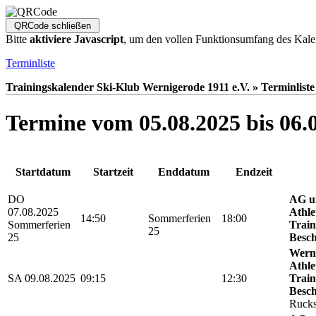
Bitte
aktiviere Javascript
, um den vollen Funktionsumfang des Kale
Terminliste
Trainingskalender Ski-Klub Wernigerode 1911 e.V. » Terminliste
Termine vom 05.08.2025 bis 06.
Startdatum
Startzeit
Enddatum
Endzeit
DO
AG u
07.08.2025
Athle
14:50
Sommerferien
18:00
Sommerferien
Train
25
25
Besch
Werni
Athle
SA 09.08.2025
09:15
12:30
Train
Besch
Rucks